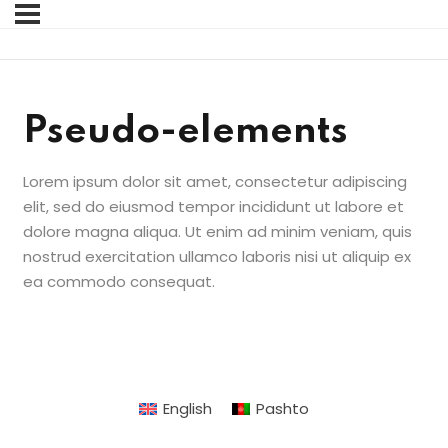
Sign in
Sign up
Sign in
Pseudo-elements
Don’t have an account?
Sign up
Lorem ipsum dolor sit amet, consectetur adipiscing
elit, sed do eiusmod tempor incididunt ut labore et
dolore magna aliqua. Ut enim ad minim veniam, quis
nostrud exercitation ullamco laboris nisi ut aliquip ex
ea commodo consequat.
Lost your password?
Remember me
English
Pashto