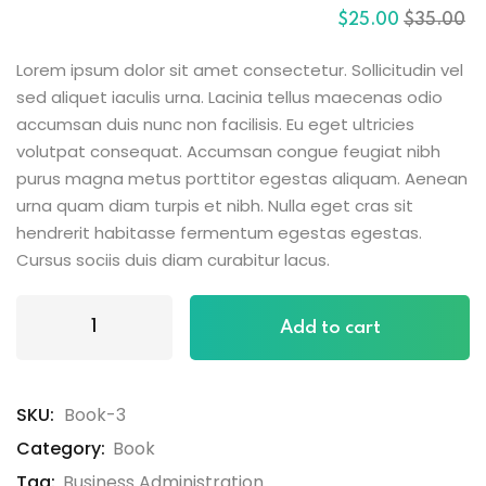
out of 5
$
25
.00
$
35
.00
based on
customer
ratings
Lorem ipsum dolor sit amet consectetur. Sollicitudin vel
sed aliquet iaculis urna. Lacinia tellus maecenas odio
accumsan duis nunc non facilisis. Eu eget ultricies
volutpat consequat. Accumsan congue feugiat nibh
purus magna metus porttitor egestas aliquam. Aenean
urna quam diam turpis et nibh. Nulla eget cras sit
hendrerit habitasse fermentum egestas egestas.
Cursus sociis duis diam curabitur lacus.
Add to cart
SKU:
Book-3
Category:
Book
Tag:
Business Administration