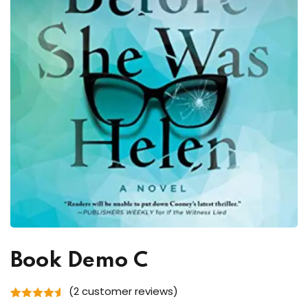
Book Demo C
(
2
customer reviews)
Rated
2
4.50