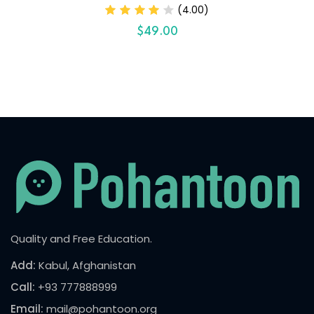
(4.00)
$
49
.00
Quality and Free Education.
Add:
Kabul, Afghanistan
Call:
+93 777888999
Email:
mail@pohantoon.org