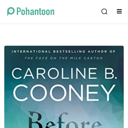
Sign in
Sign up
Sign in
Don’t have an account?
Sign up
Lost your password?
Remember me